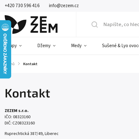
+420 730 596 416
info@zezem.cz
Sirupy
Džemy
Medy
Sušené & Lyo ovoc
Domů
/
Kontakt
Kontakt
ZEZEM s.r.o.
IČO: 08323160
DIČ: CZ08323160
Ruprechtická 387/49, Liberec