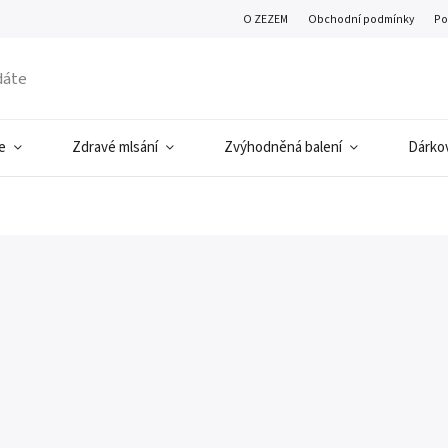
O ZEZEM
Obchodní podmínky
Po
e
Zdravé mlsání
Zvýhodněná balení
Dárkov