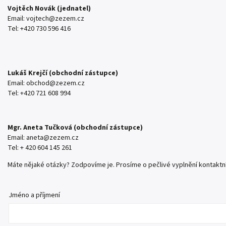
Vojtěch Novák (jednatel)
Email:
vojtech@zezem.cz
Tel: +420 730 596 416
Lukáš Krejčí (obchodní zástupce)
Email:
obchod@zezem.cz
Tel: +420 721 608 994
Mgr. Aneta Tučková (obchodní zástupce)
Email:
aneta@zezem.cz
Tel: + 420
604 145 261
Máte nějaké otázky? Zodpovíme je. Prosíme o pečlivé vyplnění kontaktní
Jméno a příjmení