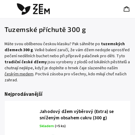
Tuzemské příchutě 300 g
Máte svou oblíbenou českou klasiku? Pak sáhněte po
tuzemských
džemech 300 g
. Velké balení zaručí, že vám džem nedojde uprostřed
pečení nedělních buchet nebo při přípravě palačinek pro děti. Tyto
tradiční české džemy
jsou vyrobeny z plodů od lokálních pěstitelů a
chutnají nejlépe, když je doplníte o hrnek čaje slazeného naším
českým medem
. Poctivá zásoba pro všechny, kdo milují chuť našich
zahrad.
Nejprodávanější
Jahodový džem výběrový (Extra) se
sníženým obsahem cukru (300 g)
Skladem
(>5 ks)