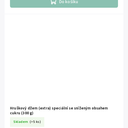
Do košíku
Hruškový džem (extra) speciální se sníženým obsahem
cukru (300 g)
Skladem
(>5 ks)