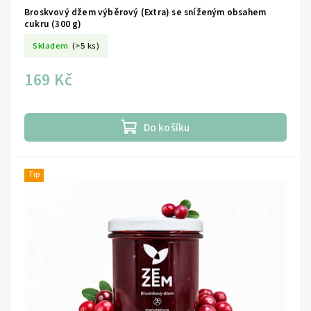
Broskvový džem výběrový (Extra) se sníženým obsahem
cukru (300 g)
Skladem
(>5 ks)
169 Kč
Do košíku
Tip