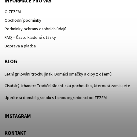
INFORMACE PRO VÁS
O ZEZEM
Obchodní podmínky
Podmínky ochrany osobních údajů
FAQ – Často kladené otázky
Doprava a platba
BLOG
Letní grilování trochu jinak: Domácí omáčky a dipy z džemů
Císařský trhanec: Tradiční šlechtická pochoutka, kterou si zamilujete
Upečte si domácí granolu s tajnou ingrediencí od ZEZEM
INSTAGRAM
KONTAKT