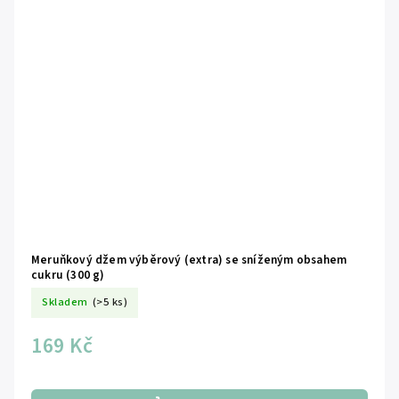
Meruňkový džem výběrový (extra) se sníženým obsahem
cukru (300 g)
Skladem
(>5 ks)
169 Kč