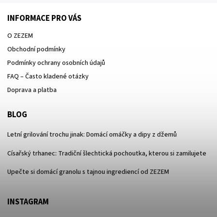
INFORMACE PRO VÁS
O ZEZEM
Obchodní podmínky
Podmínky ochrany osobních údajů
FAQ – Často kladené otázky
Doprava a platba
BLOG
Letní grilování trochu jinak: Domácí omáčky a dipy z džemů
Císařský trhanec: Tradiční šlechtická pochoutka, kterou si zamilujete
Upečte si domácí granolu s tajnou ingrediencí od ZEZEM
INSTAGRAM