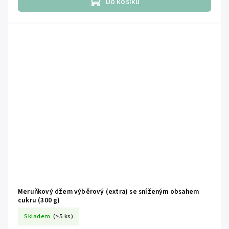
Do košíku
Meruňkový džem výběrový (extra) se sníženým obsahem
cukru (300 g)
Skladem
(>5 ks)