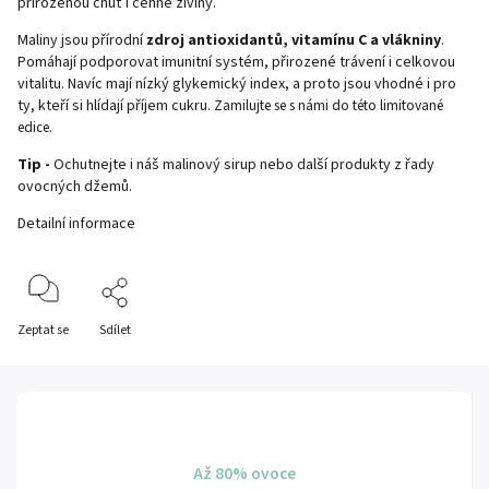
přirozenou chuť i cenné živiny.
Maliny jsou přírodní
zdroj antioxidantů, vitamínu C a vlákniny
.
Pomáhají podporovat imunitní systém, přirozené trávení i celkovou
vitalitu. Navíc mají nízký glykemický index, a proto jsou vhodné i pro
ty, kteří si hlídají příjem cukru.
Zamilujte se s námi do této limitované
edice.
Tip -
Ochutnejte i náš
malinový sirup
nebo další produkty z řady
ovocných džemů
.
Detailní informace
Zeptat se
Sdílet
Až 80% ovoce