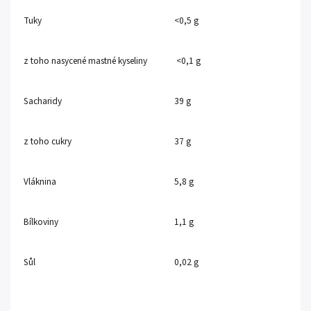
Tuky
<0,5 g
z toho nasycené mastné kyseliny
<0,1 g
Sacharidy
39 g
z toho cukry
37 g
Vláknina
5,8 g
Bílkoviny
1,1 g
Sůl
0,02 g