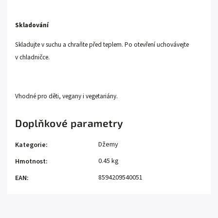
Skladování
Skladujte v suchu a chraňte před teplem. Po otevření uchovávejte
v chladničce.
Vhodné pro děti, vegany i vegetariány.
Doplňkové parametry
Džemy
Kategorie
:
0.45 kg
Hmotnost
:
8594209540051
EAN
: