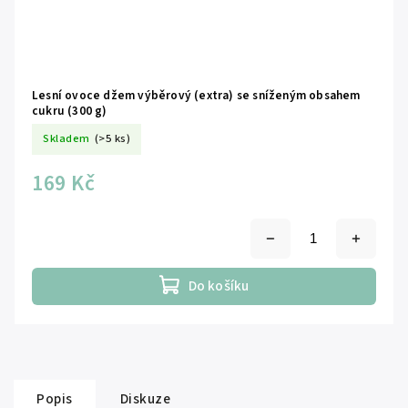
Lesní ovoce džem výběrový (extra) se sníženým obsahem
cukru (300 g)
Skladem
(>5 ks)
169 Kč
Do košíku
Popis
Diskuze