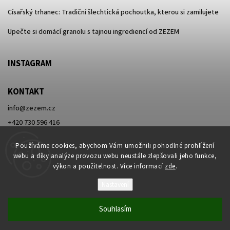
Císařský trhanec: Tradiční šlechtická pochoutka, kterou si zamilujete
Upečte si domácí granolu s tajnou ingrediencí od ZEZEM
INSTAGRAM
KONTAKT
info
@
zezem.cz
+420 730 596 416
Používáme cookies, abychom Vám umožnili pohodlné prohlížení
webu a díky analýze provozu webu neustále zlepšovali jeho funkce,
výkon a použitelnost. Více informací
zde
.
Nastavení
Copyright 2026
ZEZEM
. Všechna práva vyhrazena.
Vytvořil
Shoptet
| Design
Shoptak.cz
Souhlasím