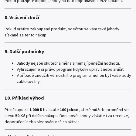
Pokud použijete kupón, jahody na tuto objednávku nelze uplatnit.
8. Vrácení zboží
Pokud vrátíte zakoupený produkt, odečtou se vám také jahody
získané za tento nákup.
9. Další podmínky
Jahody nejsou skutečná měna a nemají peněžní hodnotu.
Vyhrazujeme si právo program kdykoliv upravit nebo zrušit.
V případě zneužití věrnostního programu mohou být vaše body
zablokovány.
10. Příklad výhod
Při nákupu za
1 000 Kč
získáte
100 jahod
, které můžete proměnit ve
slevu
50 Kč
při dalším nákupu. Bonusové jahody získáte i za recenze,
doporučení nebo sledování našich aktivit.