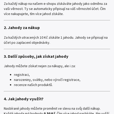
Za každý nákup na našem e-shopu získáváte jahody jako odměnu za
vaši věrnost. Ty se automaticky připisují na váš věrnostní účet. Čím
více nakupujete, tím více jahod získáte.
2. Jahody za nákup
Za každých utracených 10 Kč získáte 1 jahodu. Jahody se připisují na
účet po zaplacení objednávky.
3. Další způsoby, jak získat jahody
Jahody můžete získat nejen za nákupy, ale i za:
registraci,
narozeniny, svátky, nebo výročí registrace,
recenze našich produktů.
4. Jak jahody využít?
Nasbírané jahody můžete proměnit ve slevu na svůj další nákup.
Každá jahoda má hodnotu
0,50 Kč
. Čím více jahod nasbíráte, tím vyšší