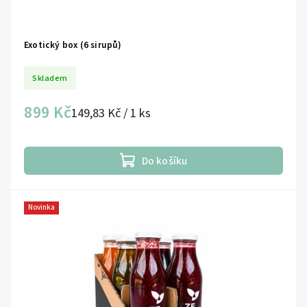
Exotický box (6 sirupů)
Skladem
899 Kč
149,83 Kč / 1 ks
Do košíku
Novinka