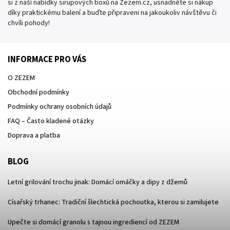
si z naší nabídky sirupových boxů na Zezem.cz, usnadněte si nákup
díky praktickému balení a buďte připraveni na jakoukoliv návštěvu či
chvíli pohody!
INFORMACE PRO VÁS
O ZEZEM
Obchodní podmínky
Podmínky ochrany osobních údajů
FAQ – Často kladené otázky
Doprava a platba
BLOG
Letní grilování trochu jinak: Domácí omáčky a dipy z džemů
Císařský trhanec: Tradiční šlechtická pochoutka, kterou si zamilujete
Upečte si domácí granolu s tajnou ingrediencí od ZEZEM