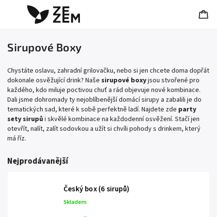
Sirupové Boxy
Chystáte oslavu, zahradní grilovačku, nebo si jen chcete doma dopřát
dokonale osvěžující drink? Naše
sirupové boxy
jsou stvořené pro
každého, kdo miluje poctivou chuť a rád objevuje nové kombinace.
Dali jsme dohromady ty nejoblíbenější domácí sirupy a zabalili je do
tematických sad, které k sobě perfektně ladí. Najdete zde
party
sety sirupů
i skvělé kombinace na každodenní osvěžení. Stačí jen
otevřít, nalít, zalít sodovkou a užít si chvíli pohody s drinkem, který
má říz.
Nejprodávanější
Český box (6 sirupů)
Skladem