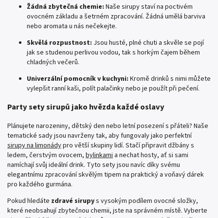
Žádná zbytečná chemie:
Naše sirupy staví na poctivém
ovocném základu a šetrném zpracování. Žádná umělá barviva
nebo aromata u nás nečekejte.
Skvělá rozpustnost:
Jsou husté, plné chuti a skvěle se pojí
jak se studenou perlivou vodou, tak s horkým čajem během
chladných večerů.
Univerzální pomocník v kuchyni:
Kromě drinků s nimi můžete
vylepšit ranní kaši, polít palačinky nebo je použít při pečení.
Party sety sirupů jako hvězda každé oslavy
Plánujete narozeniny, dětský den nebo letní posezení s přáteli? Naše
tematické sady jsou navrženy tak, aby fungovaly jako perfektní
sirupy na limonády
pro větší skupiny lidí. Stačí připravit džbány s
ledem, čerstvým ovocem,
bylinkami
a nechat hosty, ať si sami
namíchají svůj ideální drink. Tyto sety jsou navíc díky svému
elegantnímu zpracování skvělým tipem na praktický a voňavý dárek
pro každého gurmána.
Pokud hledáte
zdravé sirupy
s vysokým podílem ovocné složky,
které neobsahují zbytečnou chemii, jste na správném místě. Vyberte