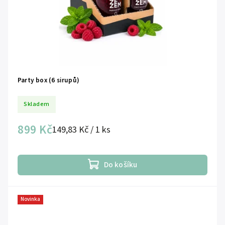
Party box (6 sirupů)
Skladem
899 Kč
149,83 Kč / 1 ks
Do košíku
Novinka