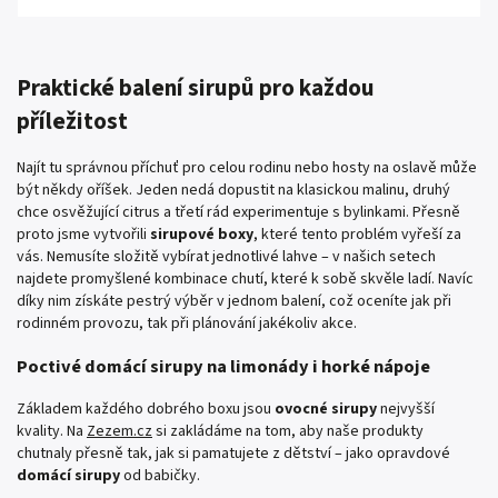
Praktické balení sirupů pro každou
příležitost
Najít tu správnou příchuť pro celou rodinu nebo hosty na oslavě může
být někdy oříšek. Jeden nedá dopustit na klasickou malinu, druhý
chce osvěžující citrus a třetí rád experimentuje s bylinkami. Přesně
proto jsme vytvořili
sirupové boxy
, které tento problém vyřeší za
vás. Nemusíte složitě vybírat jednotlivé lahve – v našich setech
najdete promyšlené kombinace chutí, které k sobě skvěle ladí. Navíc
díky nim získáte pestrý výběr v jednom balení, což oceníte jak při
rodinném provozu, tak při plánování jakékoliv akce.
Poctivé domácí sirupy na limonády i horké nápoje
Základem každého dobrého boxu jsou
ovocné sirupy
nejvyšší
kvality. Na
Zezem.cz
si zakládáme na tom, aby naše produkty
chutnaly přesně tak, jak si pamatujete z dětství – jako opravdové
domácí sirupy
od babičky.