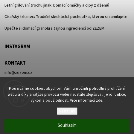
Letní grilování trochu jinak: Domácí omáčky a dipy z džemů
Císařský trhanec: Tradiční šlechtická pochoutka, kterou si zamilujete
Upečte si domácí granolu s tajnou ingrediencí od ZEZEM
INSTAGRAM
KONTAKT
info
@
zezem.cz
+420 730 596 416
Používáme cookies, abychom Vám umožnili pohodlné prohlížení
webu a díky analýze provozu webu neustále zlepšovali jeho funkce,
výkon a použitelnost. Více informací
zde
.
Nastavení
Copyright 2026
ZEZEM
. Všechna práva vyhrazena.
Souhlasím
Vytvořil
Shoptet
| Design
Shoptak.cz