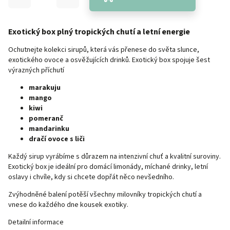
Exotický box plný tropických chutí a letní energie
Ochutnejte kolekci sirupů, která vás přenese do světa slunce,
exotického ovoce a osvěžujících drinků. Exotický box spojuje šest
výrazných příchutí
marakuju
mango
kiwi
pomeranč
mandarinku
dračí ovoce s liči
Každý sirup vyrábíme s důrazem na intenzivní chuť a kvalitní suroviny.
Exotický box je ideální pro domácí limonády, míchané drinky, letní
oslavy i chvíle, kdy si chcete dopřát něco nevšedního.
Zvýhodněné balení potěší všechny milovníky tropických chutí a
vnese do každého dne kousek exotiky.
Detailní informace