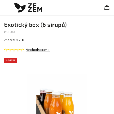
Exotický box (6 sirupů)
Kód:
498
Značka:
ZEZEM
Neohodnoceno
Novinka