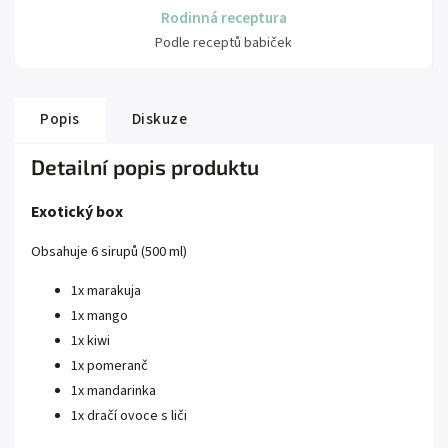
Rodinná receptura
Podle receptů babiček
Popis
Diskuze
Detailní popis produktu
Exotický box
Obsahuje 6 sirupů (500 ml)
1x marakuja
1x mango
1x kiwi
1x pomeranč
1x mandarinka
1x dračí ovoce s liči