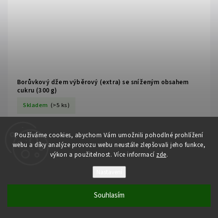
Borůvkový džem výběrový (extra) se sníženým obsahem
cukru (300 g)
Skladem
(>5 ks)
169 Kč
Používáme cookies, abychom Vám umožnili pohodlné prohlížení
webu a díky analýze provozu webu neustále zlepšovali jeho funkce,
výkon a použitelnost. Více informací
zde
.
Do košíku
Nastavení
Souhlasím