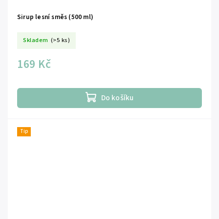
Sirup lesní směs (500 ml)
Skladem
(>5 ks)
169 Kč
Do košíku
Tip