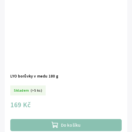
LYO borůvky v medu 180 g
Skladem
(>5 ks)
169 Kč
Do košíku