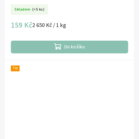
Skladem
(>5 ks)
159 Kč
2 650 Kč / 1 kg
Do košíku
Tip