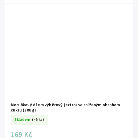
Meruňkový džem výběrový (extra) se sníženým obsahem
cukru (300 g)
Skladem
(>5 ks)
169 Kč