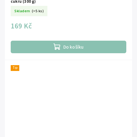
cukru (300 g)
Skladem
(>5 ks)
169 Kč
Do košíku
Tip