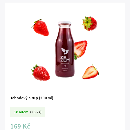
Jahodový sirup (500 ml)
Skladem
(>5 ks)
169 Kč