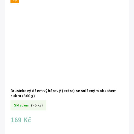
Brusinkový džem výběrový (extra) se sníženým obsahem
cukru (300 g)
Skladem
(>5 ks)
169 Kč