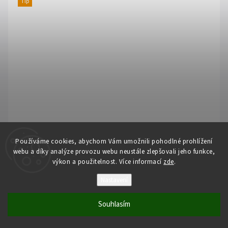
Tip
Používáme cookies, abychom Vám umožnili pohodlné prohlížení
webu a díky analýze provozu webu neustále zlepšovali jeho funkce,
Jahodový džem výběrový (Extra) se sníženým obsahem
výkon a použitelnost. Více informací
zde
.
cukru (300 g)
Nastavení
Skladem
(>5 ks)
169 Kč
Souhlasím