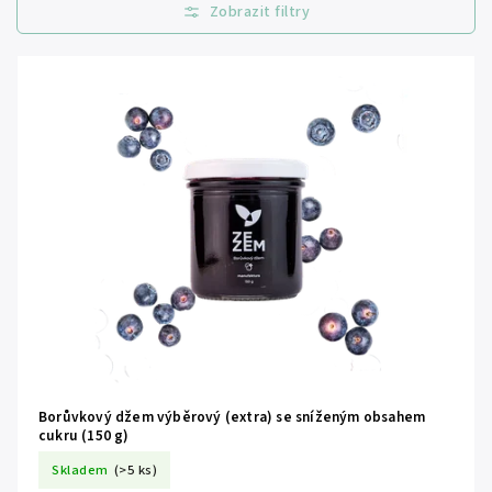
Nejprodávanější
Abecedně
Borůvkový džem výběrový (extra) se sníženým obsahem
cukru (150 g)
Skladem
(>5 ks)