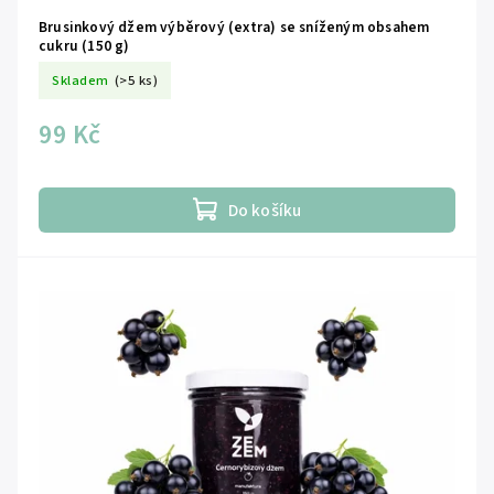
Brusinkový džem výběrový (extra) se sníženým obsahem
cukru (150 g)
Skladem
(>5 ks)
99 Kč
Do košíku