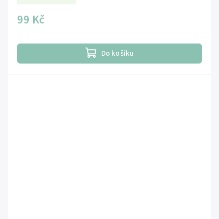
99 Kč
Do košíku