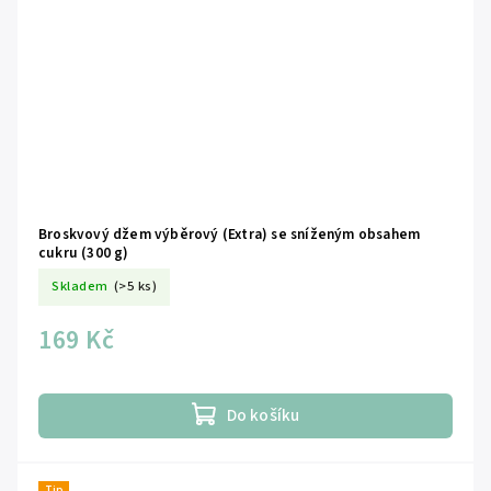
Broskvový džem výběrový (Extra) se sníženým obsahem
cukru (300 g)
Skladem
(>5 ks)
169 Kč
Do košíku
Tip