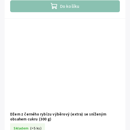
Do košíku
Džem z černého rybízu výběrový (extra) se sníženým
obsahem cukru (300 g)
Skladem
(>5 ks)