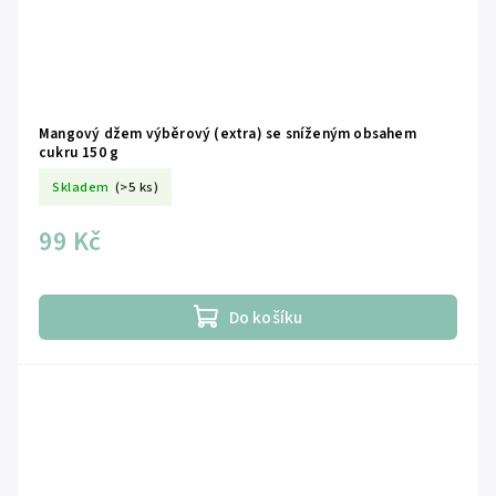
Mangový džem výběrový (extra) se sníženým obsahem
cukru 150 g
Skladem
(>5 ks)
99 Kč
Do košíku