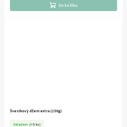
Do košíku
Švestkový džem extra (150g)
Skladem
(>5 ks)