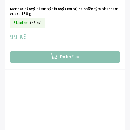
Mandarinkový džem výběrový (extra) se sníženým obsahem
cukru 150 g
Skladem
(>5 ks)
99 Kč
Do košíku