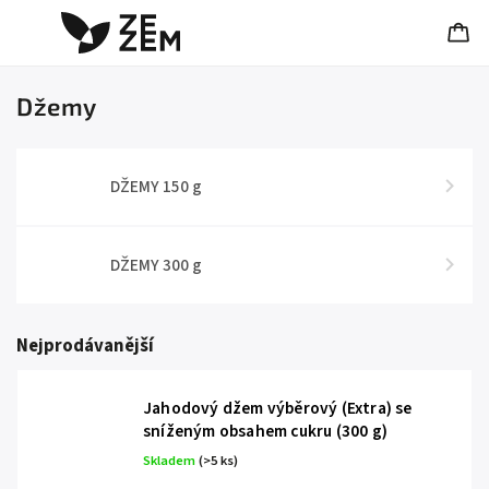
Džemy
DŽEMY 150 g
DŽEMY 300 g
Nejprodávanější
Jahodový džem výběrový (Extra) se
sníženým obsahem cukru (300 g)
Skladem
(>5 ks)