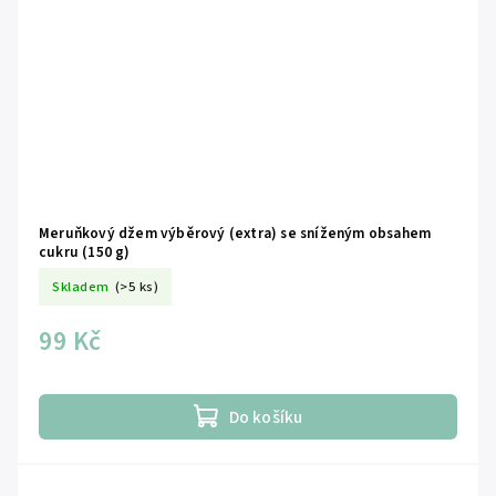
Meruňkový džem výběrový (extra) se sníženým obsahem
cukru (150 g)
Skladem
(>5 ks)
99 Kč
Do košíku