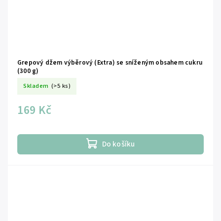
Grepový džem výběrový (Extra) se sníženým obsahem cukru
(300 g)
Skladem
(>5 ks)
169 Kč
Do košíku