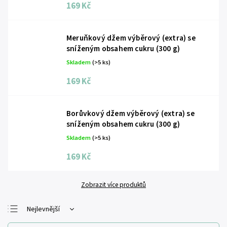
169 Kč
Meruňkový džem výběrový (extra) se
sníženým obsahem cukru (300 g)
Skladem
(>5 ks)
169 Kč
Borůvkový džem výběrový (extra) se
sníženým obsahem cukru (300 g)
Skladem
(>5 ks)
169 Kč
Zobrazit více produktů
Nejlevnější
Nejdražší