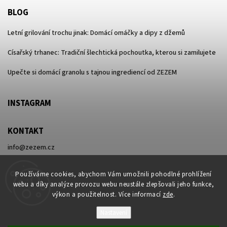
BLOG
Letní grilování trochu jinak: Domácí omáčky a dipy z džemů
Císařský trhanec: Tradiční šlechtická pochoutka, kterou si zamilujete
Upečte si domácí granolu s tajnou ingrediencí od ZEZEM
INSTAGRAM
KONTAKT
info
@
zezem.cz
+420 730 596 416
Používáme cookies, abychom Vám umožnili pohodlné prohlížení
webu a díky analýze provozu webu neustále zlepšovali jeho funkce,
výkon a použitelnost. Více informací
zde
.
Nastavení