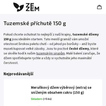
Tuzemské příchutě 150 g
Pokud chcete ochutnat to nejlepší z naší krajiny,
tuzemské džemy
150 g
jsou ideálním startem. Tato menší gramáž vám umožní
otestovat širokou paletu chutí – od jahod po borůvky – aniž byste
museli kupovat velké zásoby. Jsou to poctivé
české džemy
, které
se skvěle hodí k našim
tuzemským sirupům
. Malé balení zaručuje, že
džem spotřebujete rychle a vždy si vychutnáte jeho maximální
čerstvost.
Nejprodávanější
Meruňkový džem výběrový (extra) se
sníženým obsahem cukru (150 g)
Skladem
(>5 ks)