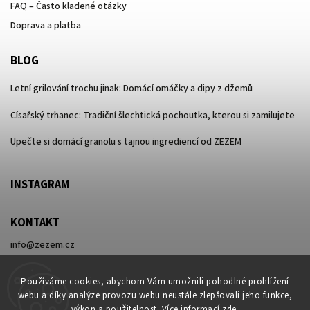
FAQ – Často kladené otázky
Doprava a platba
BLOG
Letní grilování trochu jinak: Domácí omáčky a dipy z džemů
Císařský trhanec: Tradiční šlechtická pochoutka, kterou si zamilujete
Upečte si domácí granolu s tajnou ingrediencí od ZEZEM
INSTAGRAM
KONTAKT
info
@
zezem.cz
+420 730 596 416
Používáme cookies, abychom Vám umožnili pohodlné prohlížení
webu a díky analýze provozu webu neustále zlepšovali jeho funkce,
výkon a použitelnost. Více informací
zde
.