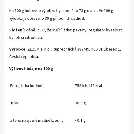
Na 100 g hotového výrobku bylo použito 73 g ovoce. Ve 100 g
výrobku je obsaženo 39 g přírodních sladidel.
Složení:
višně, cukr, želírující látka: pektiny; regulátor kyselosti:
kyselina citronová.
Výrobce:
ZEZEM s. r. o., Ruprechtická 387/49, 460 01 Liberec 1,
Česká republika.
Výživové údaje na 100 g
Energetická hodnota
758 kJ/ 179 kcal
Tuky
<0,5 g
z toho nasycené mastné kyseliny
<0,1 g