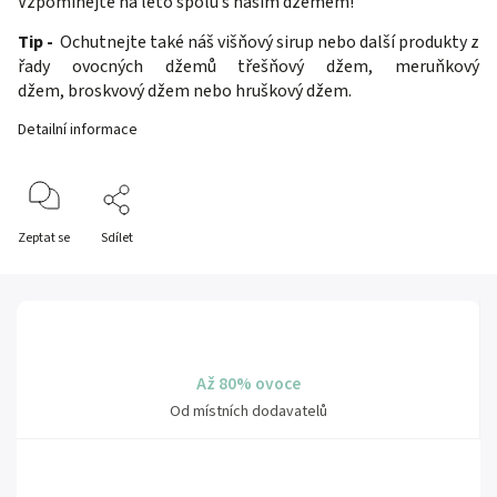
Vzpomínejte na léto spolu s naším džemem!
Tip -
Ochutnejte také náš
višňový sirup
nebo další produkty z
řady ovocných džemů
třešňový džem
,
meruňkový
džem
,
broskvový džem
nebo
hruškový džem.
Detailní informace
Zeptat se
Sdílet
Až 80% ovoce
Od místních dodavatelů