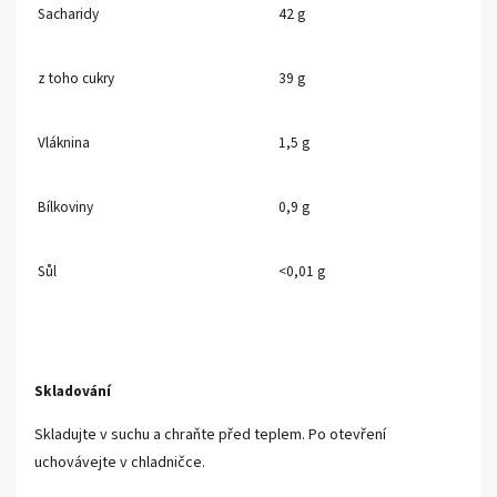
Sacharidy
42 g
z toho cukry
39 g
Vláknina
1,5 g
Bílkoviny
0,9 g
Sůl
<0,01 g
Skladování
Skladujte v suchu a chraňte před teplem. Po otevření
uchovávejte v chladničce.