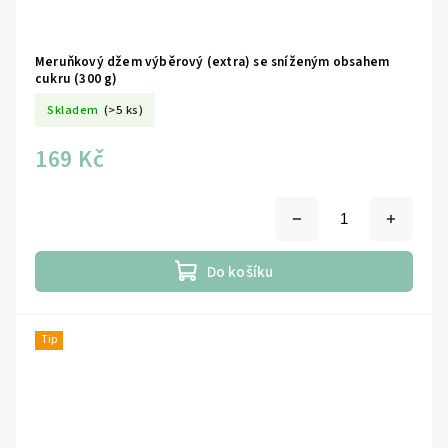
Meruňkový džem výběrový (extra) se sníženým obsahem
cukru (300 g)
Skladem
(>5 ks)
169 Kč
Do košíku
Tip