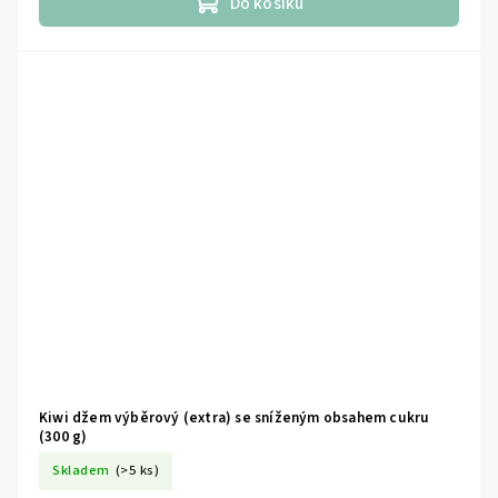
Do košíku
Kiwi džem výběrový (extra) se sníženým obsahem cukru
(300 g)
Skladem
(>5 ks)