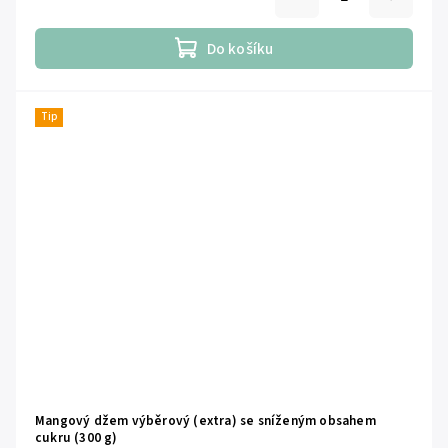
Do košíku
Tip
Mangový džem výběrový (extra) se sníženým obsahem
cukru (300 g)