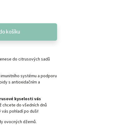
do košíku
přenese do citrusových sadů
ní imunitního systému a podporu
oidy s antioxidačním a
rusové kyselosti vás
dyž chcete do všedních dnů
 vás pohladí po duši!
ady
ovocných džemů
.