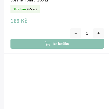
obsahem cukru (300 g)
Skladem
(>5 ks)
169 Kč
Do košíku