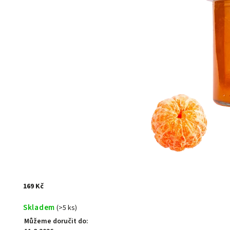
169 Kč
Skladem
(>5 ks)
Můžeme doručit do: