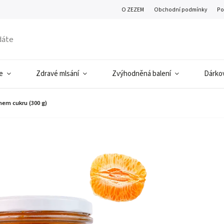
O ZEZEM
Obchodní podmínky
Po
e
Zdravé mlsání
Zvýhodněná balení
Dárkov
em cukru (300 g)