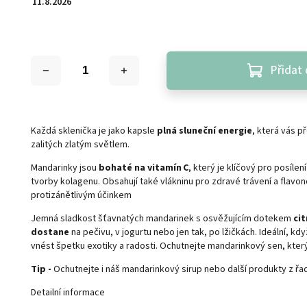
11.8.2026
Přidat 
Každá sklenička je jako kapsle
plná sluneční energie
, která vás 
zalitých zlatým světlem.
Mandarinky jsou
bohaté na vitamín C
, který je klíčový pro posíle
tvorby kolagenu. Obsahují také vlákninu pro zdravé trávení a flavon
protizánětlivým účinkem
Jemná sladkost šťavnatých mandarinek s osvěžujícím dotekem
cit
dostane
na pečivu, v jogurtu nebo jen tak, po lžičkách. Ideální, k
vnést špetku exotiky a radosti. Ochutnejte mandarinkový sen, který
Tip -
Ochutnejte i náš
mandarinkový sirup
nebo další produkty z ř
Detailní informace