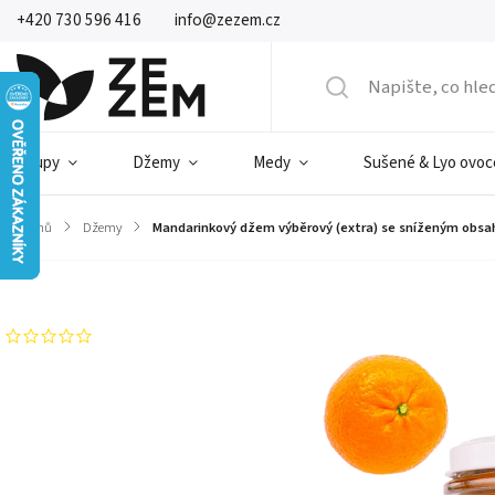
+420 730 596 416
info@zezem.cz
Sirupy
Džemy
Medy
Sušené & Lyo ovoc
Domů
/
Džemy
/
Mandarinkový džem výběrový (extra) se sníženým obsah
Značka:
ZEZEM
Neohodnoceno