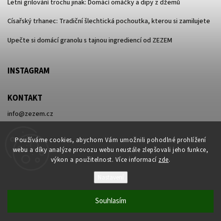
Letní grilování trochu jinak: Domácí omáčky a dipy z džemů
Císařský trhanec: Tradiční šlechtická pochoutka, kterou si zamilujete
Upečte si domácí granolu s tajnou ingrediencí od ZEZEM
INSTAGRAM
KONTAKT
info
@
zezem.cz
+420 730 596 416
Používáme cookies, abychom Vám umožnili pohodlné prohlížení
webu a díky analýze provozu webu neustále zlepšovali jeho funkce,
výkon a použitelnost. Více informací
zde
.
Nastavení
Copyright 2026
ZEZEM
. Všechna práva vyhrazena.
Souhlasím
Vytvořil
Shoptet
| Design
Shoptak.cz