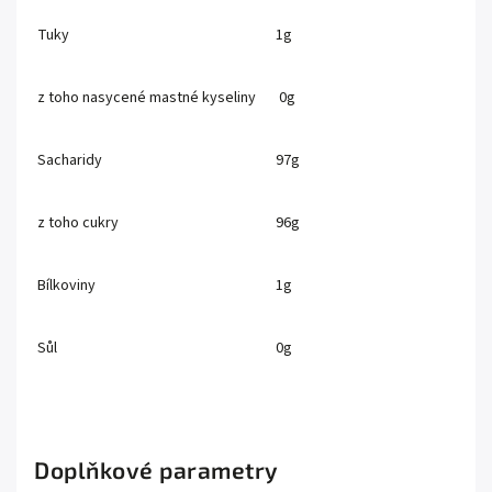
Tuky
1g
z toho nasycené mastné kyseliny
0g
Sacharidy
97g
z toho cukry
96g
Bílkoviny
1g
Sůl
0g
Doplňkové parametry