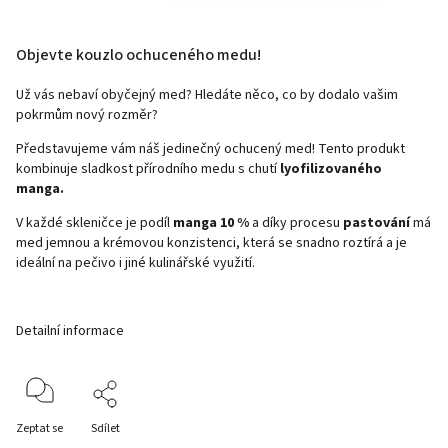
Objevte kouzlo ochuceného medu!
Už vás nebaví obyčejný med? Hledáte něco, co by dodalo vašim
pokrmům nový rozměr?
Představujeme vám náš jedinečný ochucený med! Tento produkt
kombinuje sladkost přírodního medu s chutí
lyofilizovaného
manga.
V každé skleničce je podíl
manga
10 %
a díky procesu
pastování
má
med jemnou a krémovou konzistenci, která se snadno roztírá a je
ideální na pečivo i jiné kulinářské využití.
Detailní informace
Zeptat se
Sdílet