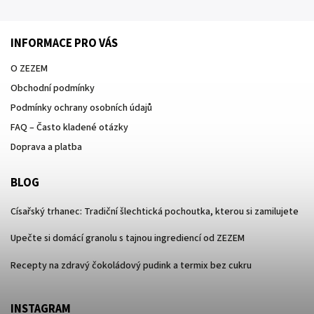
INFORMACE PRO VÁS
O ZEZEM
Obchodní podmínky
Podmínky ochrany osobních údajů
FAQ – Často kladené otázky
Doprava a platba
BLOG
Císařský trhanec: Tradiční šlechtická pochoutka, kterou si zamilujete
Upečte si domácí granolu s tajnou ingrediencí od ZEZEM
Recepty na zdravý čokoládový pudink a termix bez cukru
INSTAGRAM