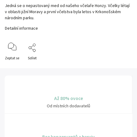
Jedná se o nepastovaný med od našeho včelaře Honzy. Včelky létají
v oblasti jižní Moravy a první včelstva byla letos v Krkonošském
národním parku.
Detailní informace
Zeptat se
Sdílet
Až 80% ovoce
Od místních dodavatelů