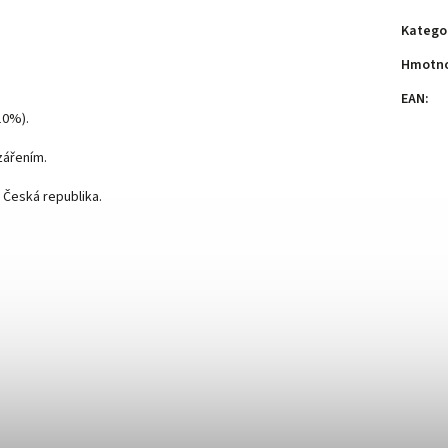
Katego
Hmotn
EAN
:
10%).
zářením.
, Česká republika.