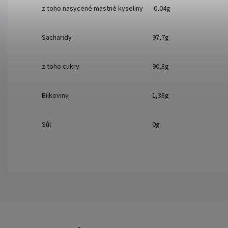
z toho nasycené mastné kyseliny
0,04g
Sacharidy
97,7g
z toho cukry
90,8g
Bílkoviny
1,38g
Sůl
0g