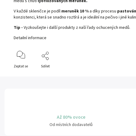
medu s chutí
lyofilizovaných meruněk
.
V každé skleničce je podíl
meruněk
10 %
a díky procesu
pastován
konzistenci, která se snadno roztírá a je ideální na pečivo i jiné kuli
Tip -
Vyzkoušejte i další produkty z naší řady
ochucených medů
.
Detailní informace
Zeptat se
Sdílet
Až 80% ovoce
Od místních dodavatelů