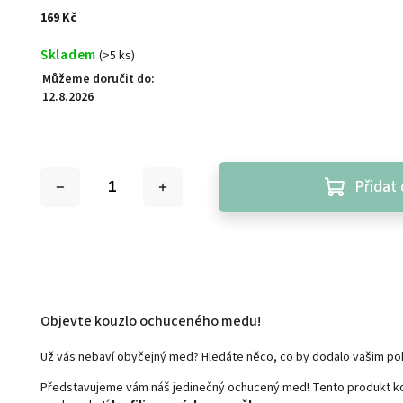
169 Kč
Skladem
(>5 ks)
Můžeme doručit do:
12.8.2026
Přidat 
Objevte kouzlo ochuceného medu!
Už vás nebaví obyčejný med? Hledáte něco, co by dodalo vašim 
Představujeme vám náš jedinečný ochucený med! Tento produkt ko