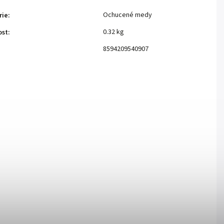
Ochucené medy
rie
:
0.32 kg
ost
:
8594209540907