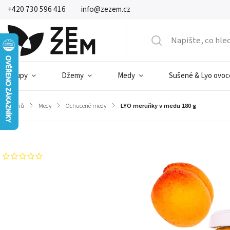
+420 730 596 416
info@zezem.cz
Sirupy
Džemy
Medy
Sušené & Lyo ovoc
Domů
/
Medy
/
Ochucené medy
/
LYO meruňky v medu 180 g
Značka:
ZEZEM
Neohodnoceno