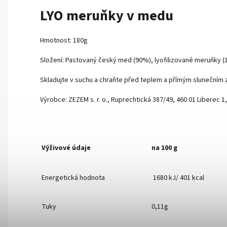
LYO meruňky v medu
Hmotnost: 180g
Složení: Pastovaný český med (90%), lyofilizované meruňky (
Skladujte v suchu a chraňte před teplem a přímým slunečním 
Výrobce: ZEZEM s. r. o., Ruprechtická 387/49, 460 01 Liberec 1
Výživové údaje
na 100 g
Energetická hodnota
1680 kJ/ 401 kcal
Tuky
0,11g