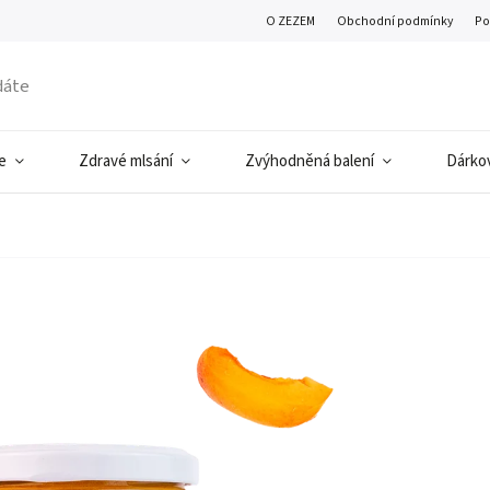
O ZEZEM
Obchodní podmínky
Po
e
Zdravé mlsání
Zvýhodněná balení
Dárkov