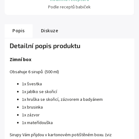
Podle receptů babiček
Popis
Diskuze
Detailní popis produktu
Zimní box
Obsahuje 6 sirupů (500 ml)
1x švestka
1x jablko se skořicí
1x hruška se skořicí, zázvorem a badyánem
1x brusinka
1x zázvor
1x mateřídouška
Sirupy Vám přijdou v kartonovém potištěném boxu. (viz