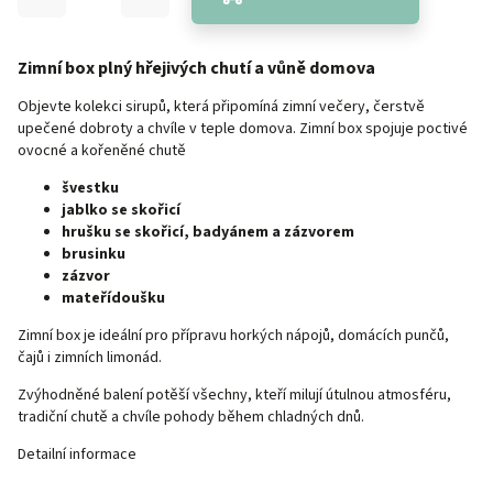
Zimní box plný hřejivých chutí a vůně domova
Objevte kolekci sirupů, která připomíná zimní večery, čerstvě
upečené dobroty a chvíle v teple domova. Zimní box spojuje poctivé
ovocné a kořeněné chutě
švestku
jablko se skořicí
hrušku se skořicí, badyánem a zázvorem
brusinku
zázvor
mateřídoušku
Zimní box je ideální pro přípravu horkých nápojů, domácích punčů,
čajů i zimních limonád.
Zvýhodněné balení potěší všechny, kteří milují útulnou atmosféru,
tradiční chutě a chvíle pohody během chladných dnů.
Detailní informace