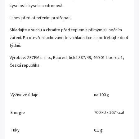
kyselosti: kyselina citronová.
Lahev před otevřením protřepat.
Skladujte v suchu a chraňte před teplem a přímým slunečním
záření. Po otevření uchovávejte v chladničce a spotřebujte do 4
týdnů.
Výrobce: ZEZEM s. r. o., Ruprechtická 387/49, 460 01 Liberec 1,
Česká republika.
Výživové údaje
na 100 g
Energie
700 kJ / 167 kcal
Tuky
0.1 g