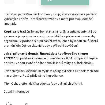
Představujeme Vám náš kopřivový sirup, který vyrábíme z pečlivě
vybraných kopřiv – stačí naředit vodou a máte poctivou domácí
limonádu.
Kopřiva
je tradiční bylina bohatá na minerály a antioxidanty. Již po
generace je spojována s podporou vitality a přirozené rovnováhy
organismu. V podobě sirupu nabízí svěží, lehce bylinnou chuť, která
promění obyčejnou sklenici vody v přírodní osvěžení.
Jak si připravit domácí limonádu z kopřivového sirupu
ZEZEM?
Do
půllitrové
sklenice odměříte cca 0,04 l sirupu a dolejete
perlivou vodou. Poté přidáte několik lístků máty a plátek citrónu.
U všech bylinek děláme 10l výluh z 4,5 kg bylinek a 48 hodin v chladu
macerujeme. Poté přidáváme ingredience.
Tip
- Ochutnejte i další produkt z řady
bylinných příchutí
.
Detailní informace