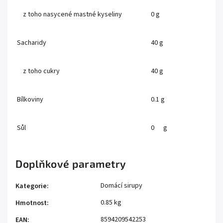
z toho nasycené mastné kyseliny
0 g
Sacharidy
40 g
z toho cukry
40 g
Bílkoviny
0.1 g
Sůl
0 g
Doplňkové parametry
Domácí sirupy
Kategorie
:
0.85 kg
Hmotnost
:
8594209542253
EAN
: