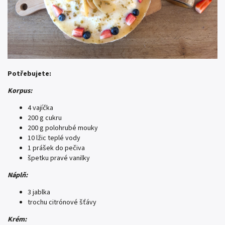
Potřebujete:
Korpus:
4 vajíčka
200 g cukru
200 g polohrubé mouky
10 lžic teplé vody
1 prášek do pečiva
špetku pravé vanilky
Náplň:
3 jablka
trochu citrónové šťávy
Krém: