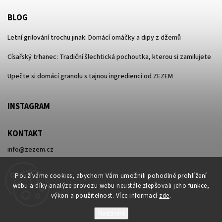
BLOG
Letní grilování trochu jinak: Domácí omáčky a dipy z džemů
Císařský trhanec: Tradiční šlechtická pochoutka, kterou si zamilujete
Upečte si domácí granolu s tajnou ingrediencí od ZEZEM
INSTAGRAM
KONTAKT
info
@
zezem.cz
+420 730 596 416
Používáme cookies, abychom Vám umožnili pohodlné prohlížení
webu a díky analýze provozu webu neustále zlepšovali jeho funkce,
výkon a použitelnost. Více informací
zde
.
Nastavení