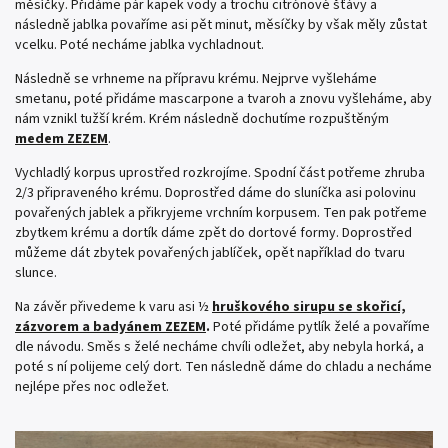
měsíčky. Přidáme pár kapek vody a trochu citrónové šťávy a
následně jablka povaříme asi pět minut, měsíčky by však měly zůstat
vcelku. Poté necháme jablka vychladnout.
Následně se vrhneme na přípravu krému. Nejprve vyšleháme
smetanu, poté přidáme mascarpone a tvaroh a znovu vyšleháme, aby
nám vznikl tužší krém. Krém následně dochutíme rozpuštěným
medem ZEZEM
.
Vychladlý korpus uprostřed rozkrojíme. Spodní část potřeme zhruba
2/3 připraveného krému. Doprostřed dáme do sluníčka asi polovinu
povařených jablek a přikryjeme vrchním korpusem. Ten pak potřeme
zbytkem krému a dortík dáme zpět do dortové formy. Doprostřed
můžeme dát zbytek povařených jablíček, opět například do tvaru
slunce.
Na závěr přivedeme k varu asi ½
hruškového sirupu se skořicí,
zázvorem a badyánem ZEZEM
.
Poté přidáme pytlík želé a povaříme
dle návodu. Směs s želé necháme chvíli odležet, aby nebyla horká, a
poté s ní polijeme celý dort. Ten následně dáme do chladu a necháme
nejlépe přes noc odležet.