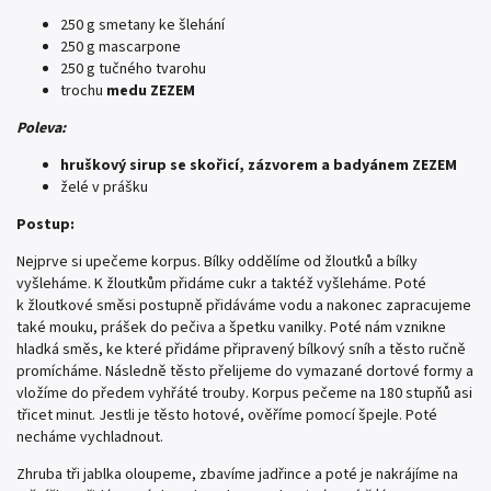
250 g smetany ke šlehání
250 g mascarpone
250 g tučného tvarohu
trochu
medu ZEZEM
Poleva:
hruškový sirup se skořicí, zázvorem a badyánem ZEZEM
želé v prášku
Postup:
Nejprve si upečeme korpus. Bílky oddělíme od žloutků a bílky
vyšleháme. K žloutkům přidáme cukr a taktéž vyšleháme. Poté
k žloutkové směsi postupně přidáváme vodu a nakonec zapracujeme
také mouku, prášek do pečiva a špetku vanilky. Poté nám vznikne
hladká směs, ke které přidáme připravený bílkový sníh a těsto ručně
promícháme. Následně těsto přelijeme do vymazané dortové formy a
vložíme do předem vyhřáté trouby. Korpus pečeme na 180 stupňů asi
třicet minut. Jestli je těsto hotové, ověříme pomocí špejle. Poté
necháme vychladnout.
Zhruba tři jablka oloupeme, zbavíme jadřince a poté je nakrájíme na