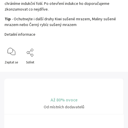
chráníme indukční folií. Po otevření indukce ho doporučujeme
zkonzumovat co nejdříve.
Tip
- Ochutnejte i další druhy
Kiwi sušené mrazem,
Maliny sušené
mrazem
nebo
Černý rybíz sušený mrazem
Detailní informace
Zeptat se
Sdílet
Až 80% ovoce
Od místních dodavatelů