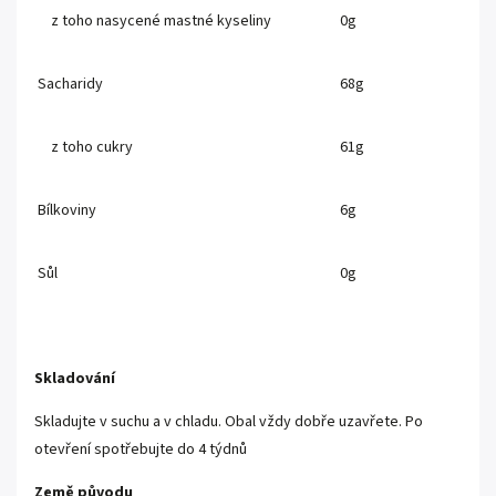
z toho nasycené mastné kyseliny
0g
Sacharidy
68g
z toho cukry
61g
Bílkoviny
6g
Sůl
0g
Skladování
Skladujte v suchu a v chladu. Obal vždy dobře uzavřete. Po
otevření spotřebujte do 4 týdnů
Země původu