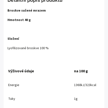
Broskve sušené mrazem
Hmotnost 40 g
Složení
Lyofilizované broskve 100 %
Výživové údaje
na 100 g
Energie
1360kJ/323kcal
Tuky
1g