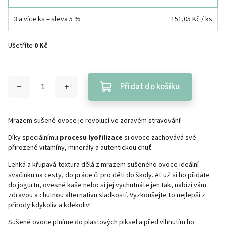
3 a více ks = sleva 5 %
151,05 Kč
/ ks
Ušetříte
0 Kč
Přidat do košíku
Mrazem sušené ovoce je revolucí ve zdravém stravování!
Díky speciálnímu
procesu lyofilizace
si ovoce zachovává své
přirozené vitamíny, minerály a autentickou chuť.
Lehká a křupavá textura dělá z mrazem sušeného ovoce ideální
svačinku na cesty, do práce či pro děti do školy. Ať už si ho přidáte
do jogurtu, ovesné kaše nebo si jej vychutnáte jen tak, nabízí vám
zdravou a chutnou alternativu sladkostí. Vyzkoušejte to nejlepší z
přírody kdykoliv a kdekoliv!
Sušené ovoce plníme do plastových piksel a před vlhnutím ho