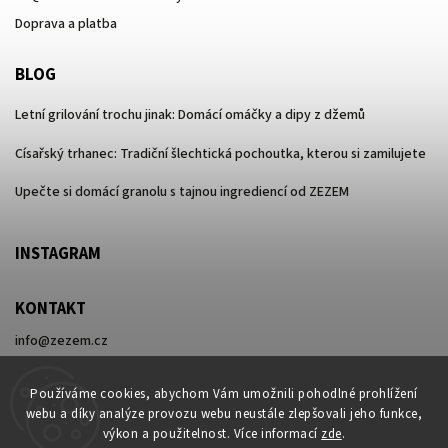
Doprava a platba
BLOG
Letní grilování trochu jinak: Domácí omáčky a dipy z džemů
Císařský trhanec: Tradiční šlechtická pochoutka, kterou si zamilujete
Upečte si domácí granolu s tajnou ingrediencí od ZEZEM
INSTAGRAM
KONTAKT
info
@
zezem.cz
+420 730 596 416
Používáme cookies, abychom Vám umožnili pohodlné prohlížení
webu a díky analýze provozu webu neustále zlepšovali jeho funkce,
výkon a použitelnost. Více informací
zde
.