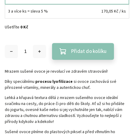
3 a více ks = sleva 5 %
170,05 Kč
/ ks
Ušetříte
0 Kč
Přidat do košíku
Mrazem sušené ovoce je revolucí ve zdravém stravování!
Díky speciálnímu
procesu lyofilizace
si ovoce zachovává své
přirozené vitamíny, minerály a autentickou chuť.
Lehká a křupavá textura dělá z mrazem sušeného ovoce ideální
svačinku na cesty, do práce či pro děti do školy. Ať už si ho přidáte
do jogurtu, ovesné kaše nebo si jej vychutnáte jen tak, nabízí vám
zdravou a chutnou alternativu sladkostí. Vyzkoušejte to nejlepší z
přírody kdykoliv a kdekoliv!
Sušené ovoce plníme do plastových piksel a před vlhnutím ho