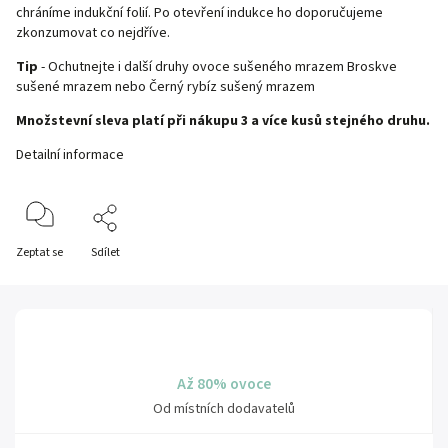
chráníme indukční folií. Po otevření indukce ho doporučujeme
zkonzumovat co nejdříve.
Tip
- Ochutnejte i další druhy ovoce sušeného mrazem
Broskve
sušené mrazem
nebo
Černý rybíz sušený mrazem
Množstevní sleva platí při nákupu 3 a více kusů stejného druhu.
Detailní informace
Zeptat se
Sdílet
Až 80% ovoce
Od místních dodavatelů