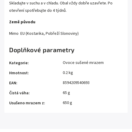
Skladujte v suchu a v chladu. Obal vždy dobře uzavřete. Po
otevření spotřebujte do 4 týdnů.
Země původu
Mimo EU
(Kostarika, Pobřeží Slonoviny)
Doplňkové parametry
Ovoce sušené mrazem
Kategorie
:
0.2 kg
Hmotnost
:
8594209540693
EAN
:
65 g
Čistá váha
:
650 g
Usušeno mrazem z
: