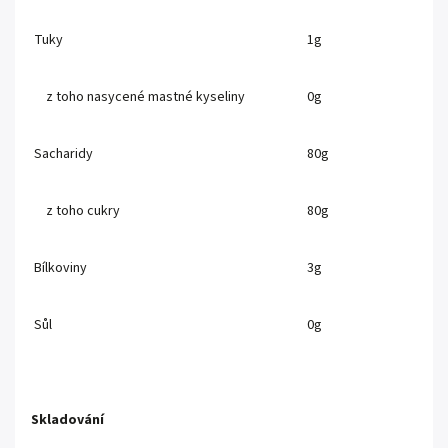
Tuky
1g
z toho nasycené mastné kyseliny
0g
Sacharidy
80g
z toho cukry
80g
Bílkoviny
3g
Sůl
0g
Skladování