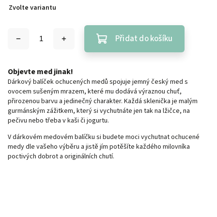
Zvolte variantu
Přidat do košíku
Objevte med jinak!
Dárkový balíček ochucených medů spojuje jemný český med s
ovocem sušeným mrazem, které mu dodává výraznou chuť,
přirozenou barvu a jedinečný charakter. Každá sklenička je malým
gurmánským zážitkem, který si vychutnáte jen tak na lžičce, na
pečivu nebo třeba v kaši či jogurtu.
V dárkovém medovém balíčku si budete moci vychutnat ochucené
medy dle vašeho výběru a jistě jím potěšíte každého milovníka
poctivých dobrot a originálních chutí.