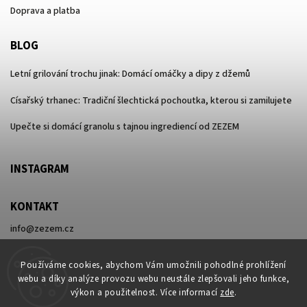
Doprava a platba
BLOG
Letní grilování trochu jinak: Domácí omáčky a dipy z džemů
Císařský trhanec: Tradiční šlechtická pochoutka, kterou si zamilujete
Upečte si domácí granolu s tajnou ingrediencí od ZEZEM
INSTAGRAM
KONTAKT
info
@
zezem.cz
+420 730 596 416
Používáme cookies, abychom Vám umožnili pohodlné prohlížení
webu a díky analýze provozu webu neustále zlepšovali jeho funkce,
výkon a použitelnost. Více informací
zde
.