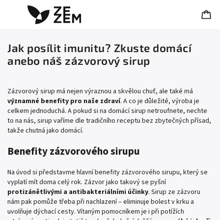
Jak posílit imunitu? Zkuste domácí
anebo náš zázvorový sirup
Zázvorový sirup má nejen výraznou a skvělou chuť, ale také má
významné benefity pro naše zdraví
. A co je důležité, výroba je
celkem jednoduchá. A pokud si na domácí sirup netroufnete, nechte
to na nás, sirup vaříme dle tradičního receptu bez zbytečných přísad,
takže chutná jako domácí.
Benefity zázvorového sirupu
Na úvod si představme hlavní benefity zázvorového sirupu, který se
vyplatí mít doma celý rok. Zázvor jako takový se pyšní
protizánětlivými a antibakteriálními účinky
. Sirup ze zázvoru
nám pak pomůže třeba při nachlazení – eliminuje bolest v krku a
uvolňuje dýchací cesty. Vítaným pomocníkem je i při potížích