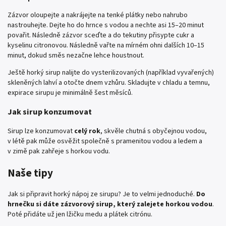
Zázvor oloupejte a nakrájejte na tenké plátky nebo nahrubo
nastrouhejte. Dejte ho do hrnce s vodou a nechte asi 15–20 minut
povařit. Následně zázvor sceďte a do tekutiny přisypte cukr a
kyselinu citronovou. Následně vařte na mírném ohni dalších 10–15
minut, dokud směs nezačne lehce houstnout.
Ještě horký sirup nalijte do vysterilizovaných (například vyvařených)
skleněných lahví a otočte dnem vzhůru. Skladujte v chladu a temnu,
expirace sirupu je minimálně šest měsíců.
Jak sirup konzumovat
Sirup lze konzumovat
celý rok
, skvěle chutná s obyčejnou vodou,
v létě pak může osvěžit společně s pramenitou vodou a ledem a
v zimě pak zahřeje s horkou vodu.
Naše tipy
Jak si připravit horký nápoj ze sirupu?
Je to velmi jednoduché.
Do
hrnečku si dáte zázvorový sirup, který zalejete horkou vodou
.
Poté přidáte už jen lžičku medu a plátek citrónu.