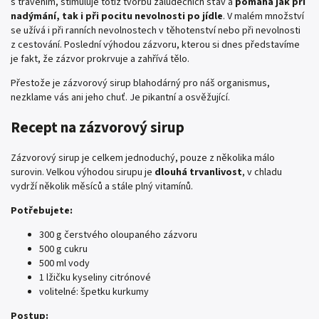
s trávením, stimuluje totiž tvorbu žaludečních šťáv a
pomáhá jak při
nadýmání, tak i při pocitu nevolnosti po jídle
. V malém množství
se užívá i při ranních nevolnostech v těhotenství nebo při nevolnosti
z cestování. Poslední výhodou zázvoru, kterou si dnes představíme
je fakt, že zázvor prokrvuje a zahřívá tělo.
Přestože je zázvorový sirup blahodárný pro náš organismus,
nezklame vás ani jeho chuť. Je pikantní a osvěžující.
Recept na zázvorový sirup
Zázvorový sirup je celkem jednoduchý, pouze z několika málo
surovin. Velkou výhodou sirupu je
dlouhá trvanlivost
, v chladu
vydrží několik měsíců a stále plný vitamínů.
Potřebujete:
300 g čerstvého oloupaného zázvoru
500 g cukru
500 ml vody
1 lžičku kyseliny citrónové
volitelné: špetku kurkumy
Postup: