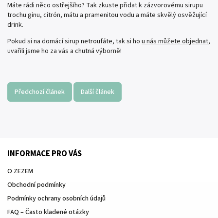
Máte rádi něco ostřejšího? Tak zkuste přidat k zázvorovému sirupu
trochu ginu, citrón, mátu a pramenitou vodu a máte skvělý osvěžující
drink.
Pokud si na domácí sirup netroufáte, tak si ho
u nás můžete objednat
,
uvařili jsme ho za vás a chutná výborně!
Předchozí článek
Další článek
INFORMACE PRO VÁS
O ZEZEM
Obchodní podmínky
Podmínky ochrany osobních údajů
FAQ – Často kladené otázky