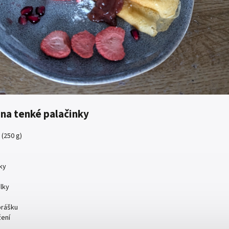
na tenké palačinky
 (250 g)
ky
lky
prášku
žení