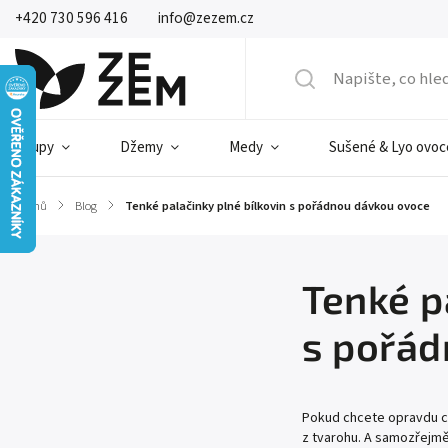
+420 730 596 416
info@zezem.cz
Sirupy
Džemy
Medy
Sušené & Lyo ovoc
Domů
/
Blog
/
Tenké palačinky plné bílkovin s pořádnou dávkou ovoce
Tenké p
s pořád
Pokud chcete opravdu ch
z tvarohu. A samozřejm