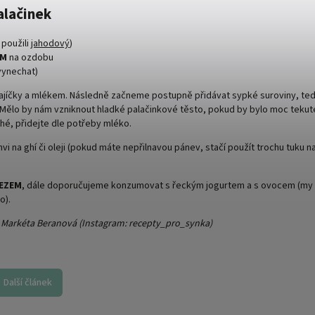
alačinek
použili
jahodový
)
EM
na ozdobu
 vynechat)
ajíčky a mlékem. Následně začneme postupně přidávat sypké suroviny, tedy
. Mělo by nám vzniknout hladké palačinkové těsto, pokud by bylo moc tekuté
é, přidejte dle potřeby mléko.
i na ghí či oleji (pokud máte nepřilnavou pánev, stačí použít trochu tuku 
EZEM
, dále doporučujeme konzumovat s řeckým jogurtem a s ovocem (my 
o).
a Markéta Beranová (Instagram:
recepty_pro_synka
)
Další článek