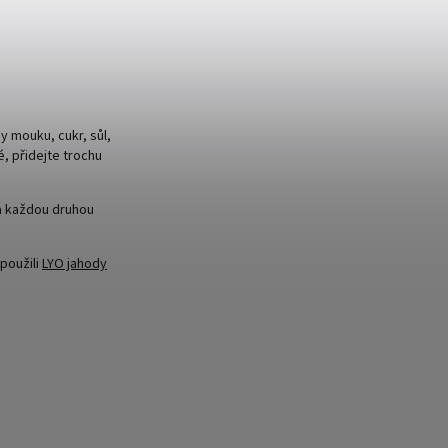
 mouku, cukr, sůl,
, přidejte trochu
na každou druhou
použili
LYO jahody