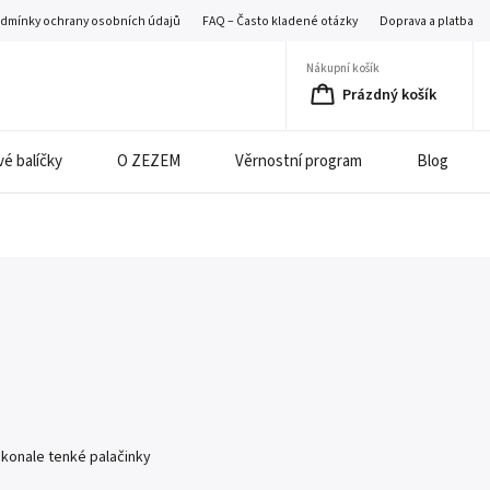
dmínky ochrany osobních údajů
FAQ – Často kladené otázky
Doprava a platba
Nákupní košík
Prázdný košík
é balíčky
O ZEZEM
Věrnostní program
Blog
okonale tenké palačinky