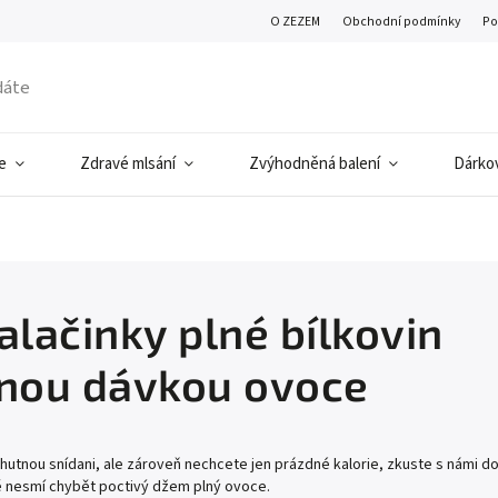
O ZEZEM
Obchodní podmínky
Po
e
Zdravé mlsání
Zvýhodněná balení
Dárkov
alačinky plné bílkovin
nou dávkou ovoce
utnou snídani, ale zároveň nechcete jen prázdné kalorie, zkuste s námi d
ě nesmí chybět poctivý džem plný ovoce.