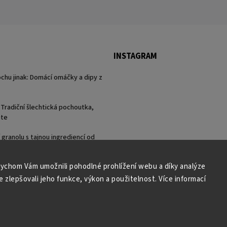
INSTAGRAM
rochu jinak: Domácí omáčky a dipy z
 Tradiční šlechtická pochoutka,
ete
granolu s tajnou ingrediencí od
ychom Vám umožnili pohodlné prohlížení webu a díky analýze
zlepšovali jeho funkce, výkon a použitelnost. Více informací
Copyright 2026
ZEZEM
. Všechna práva vyhrazena.
Vytvořil
Shoptet
| Design
Shoptak.cz