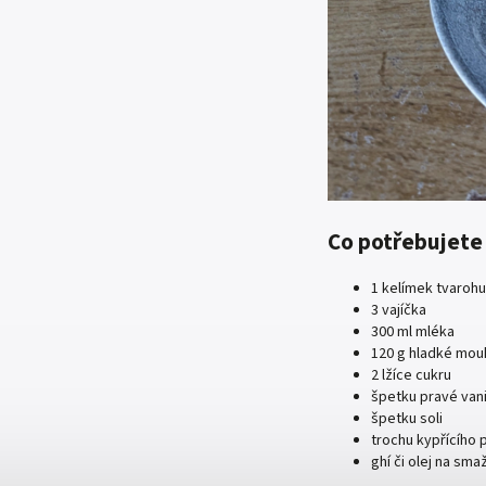
Co potřebujete 
1 kelímek tvarohu
3 vajíčka
300 ml mléka
120 g hladké mou
2 lžíce cukru
špetku pravé vani
špetku soli
trochu kypřícího 
ghí či olej na sma