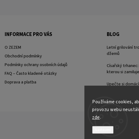
INFORMACE PRO VÁS
BLOG
O ZEZEM
Letní grilování t
džemů
Obchodní podmínky
Podmínky ochrany osobních údajů
Císařský trhanec:
kterou si zamiluj
FAQ – Často kladené otázky
Doprava a platba
Upečte si domácí 
ZEZEM
Používáme cookies, ab
provozu webu neustále 
zde
.
Nastavení