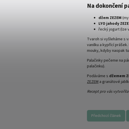
Na dokončení p
džem ZEZEM
(my 
LYO jahody ZEZ
řecký jogurt (lze
Tvaroh si vyšleháme s v
vanilku a kypřící prášek
mouky, kdyby naopak tuh
Palačinky pečeme na pánv
palačinku).
Podáváme s
džemem
Z
ZEZEM
a granátové jablk
Recept pro vás vytvořil
Předchozí článek