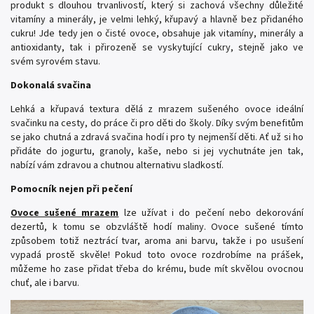
produkt s dlouhou trvanlivostí, který si zachová všechny důležité
vitamíny a minerály, je velmi lehký, křupavý a hlavně bez přidaného
cukru! Jde tedy jen o čisté ovoce, obsahuje jak vitamíny, minerály a
antioxidanty, tak i přirozeně se vyskytující cukry, stejně jako ve
svém syrovém stavu.
Dokonalá svačina
Lehká a křupavá textura dělá z mrazem sušeného ovoce ideální
svačinku na cesty, do práce či pro děti do školy. Díky svým benefitům
se jako chutná a zdravá svačina hodí i pro ty nejmenší děti. Ať už si ho
přidáte do jogurtu, granoly, kaše, nebo si jej vychutnáte jen tak,
nabízí vám zdravou a chutnou alternativu sladkostí.
Pomocník nejen při pečení
Ovoce sušené mrazem
lze užívat i do pečení nebo dekorování
dezertů, k tomu se obzvláště hodí maliny. Ovoce sušené tímto
způsobem totiž neztrácí tvar, aroma ani barvu, takže i po usušení
vypadá prostě skvěle! Pokud toto ovoce rozdrobíme na prášek,
můžeme ho zase přidat třeba do krému, bude mít skvělou ovocnou
chuť, ale i barvu.