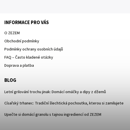
INFORMACE PRO VÁS
O ZEZEM
Obchodní podmínky
Podmínky ochrany osobních údajů
FAQ – Často kladené otázky
Doprava a platba
BLOG
Letní grilování trochu jinak: Domácí omáčky a dipy z džemů
Císařský trhanec: Tradiční šlechtická pochoutka, kterou si zamilujete
Upečte si domácí granolu s tajnou ingrediencí od ZEZEM