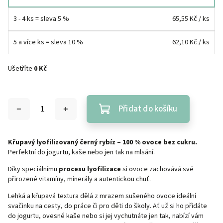
3 - 4 ks = sleva 5 %
65,55 Kč
/ ks
5 a více ks = sleva 10 %
62,10 Kč
/ ks
Ušetříte
0 Kč
Přidat do košíku
Křupavý lyofilizovaný černý rybíz – 100 % ovoce bez cukru.
Perfektní do jogurtu, kaše nebo jen tak na mlsání.
Díky speciálnímu
procesu lyofilizace
si ovoce zachovává své
přirozené vitamíny, minerály a autentickou chuť.
Lehká a křupavá textura dělá z mrazem sušeného ovoce ideální
svačinku na cesty, do práce či pro děti do školy. Ať už si ho přidáte
do jogurtu, ovesné kaše nebo si jej vychutnáte jen tak, nabízí vám