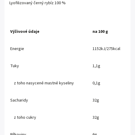
Lyofilizovaný černý rybíz 100 %
Výživové údaje
na 100 g
Energie
1152kJ/275kcal
Tuky
1,1g
z toho nasycené mastné kyseliny
0,1g
Sacharidy
32g
z toho cukry
32g
Bílkoviny
6g