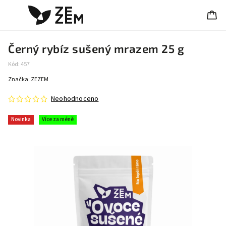
Černý rybíz sušený mrazem 25 g
Kód:
457
Značka:
ZEZEM
Neohodnoceno
Novinka
Více za méně