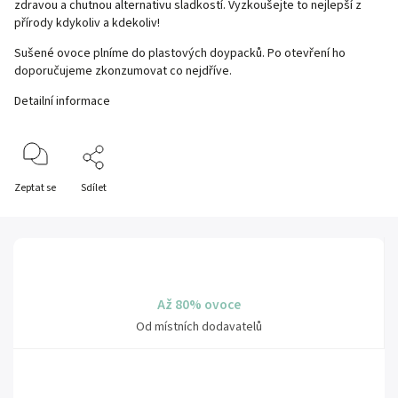
zdravou a chutnou alternativu sladkostí. Vyzkoušejte to nejlepší z
přírody kdykoliv a kdekoliv!
Sušené ovoce plníme do plastových doypacků. Po otevření ho
doporučujeme zkonzumovat co nejdříve.
Detailní informace
Zeptat se
Sdílet
Až 80% ovoce
Od místních dodavatelů